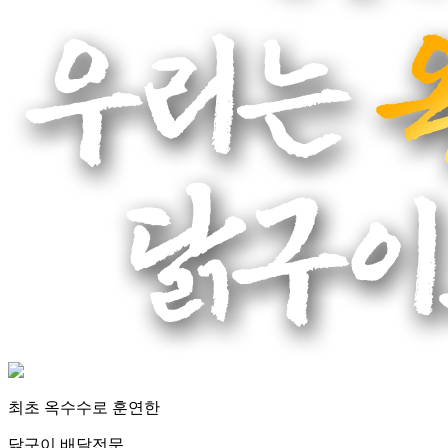
최초
옥수수로 훈연한
닭구이 배달전문