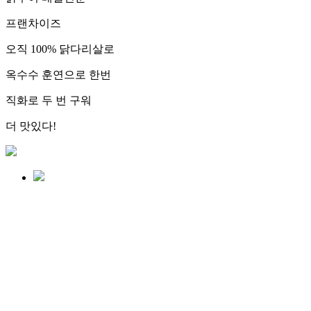
프랜차이즈
오직
100% 닭다리살
로
옥수수 훈연으로 한번
직화로 두 번 구워
더 맛있다!