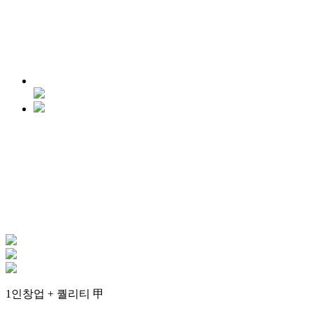
1인창업
+
퀄리티 甲