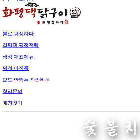
불로 평정하다
화평댁 평정전략
평정 대표메뉴
평정 마진률
말도 안되는 창업비용
창업문의
매장찾기